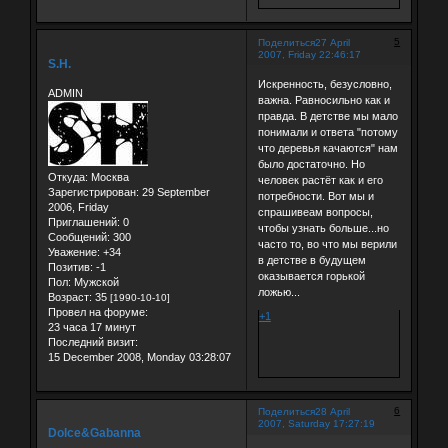
5
Поделиться
27 April
2007, Friday 22:46:17
S.H.
Искренность, безусловно,
ADMIN
важна. Равносильно как и
правда. В детстве мы мало
понимали и ответа "потому
что деревья качаются" нам
было достаточно. Но
Откуда:
Москва
человек растёт как и его
Зарегистрирован
: 29 September
потребности. Вот мы и
2006, Friday
спрашивеам вопросы,
Приглашений:
0
чтобы узнать больше...но
Сообщений:
300
часто то, во что мы верили
Уважение:
+34
в детстве в будущем
Позитив:
-1
оказывается горькой
Пол:
Мужской
ложью...
Возраст:
35
[1990-10-10]
Провел на форуме:
+1
23 часа 17 минут
Последний визит:
15 December 2008, Monday 03:28:07
6
Поделиться
28 April
2007, Saturday 17:27:19
Dolce&Gabanna