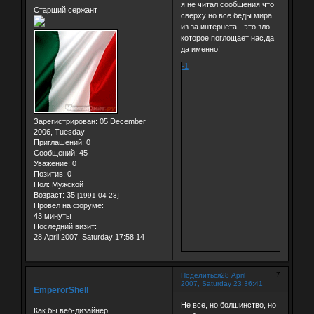
я не читал сообщения что
Старший сержант
сверху но все беды мира
из за интернета - это зло
которое поглощает нас,да
да именно!
-1
Зарегистрирован
: 05 December
2006, Tuesday
Приглашений:
0
Сообщений:
45
Уважение:
0
Позитив:
0
Пол:
Мужской
Возраст:
35
[1991-04-23]
Провел на форуме:
43 минуты
Последний визит:
28 April 2007, Saturday 17:58:14
7
Поделиться
28 April
2007, Saturday 23:36:41
EmperorShell
Не все, но болшинство, но
Как бы веб-дизайнер