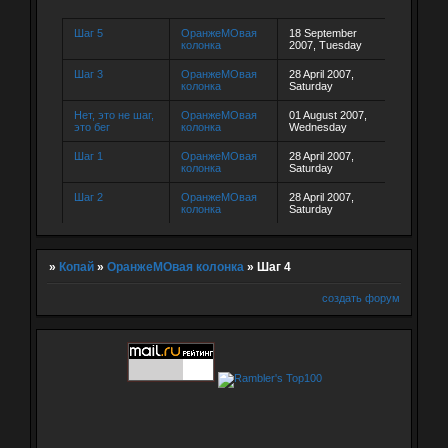
Шаг 5
ОранжеМОвая
18 September
колонка
2007, Tuesday
Шаг 3
ОранжеМОвая
28 April 2007,
колонка
Saturday
Нет, это не шаг,
ОранжеМОвая
01 August 2007,
это бег
колонка
Wednesday
Шаг 1
ОранжеМОвая
28 April 2007,
колонка
Saturday
Шаг 2
ОранжеМОвая
28 April 2007,
колонка
Saturday
»
Копай
»
ОранжеМОвая колонка
»
Шаг 4
создать форум