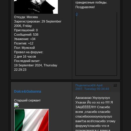
грандиозные победы.
Поздравляю!
0
Откуда:
Москва
Зарегистрирован
: 29 September
2006, Friday
Приглашений:
0
Сообщений:
538
Уважение:
+34
Позитив:
+12
Пол:
Мужской
Провел на форуме:
2 дня 16 часов
Последний визит:
19 September 2024, Thursday
22:29:23
10
Поделиться
24 April
2007, Tuesday 00:34:44
Dolce&Gabanna
Ааоаоаоао Уоуоуоуоуо
Старший сержант
Ухахах Йо хо хо хо !!!!! Я
ЗАШЁЁЁЁЛ!!!! Спасибо
всем ,спасибо спасибо
спасибооооооукоуоуоуо
вам!!за всё!спасибо этому
форуму!спасибо что я
познакомился с вами в