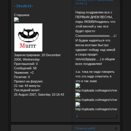
23:54:11
~34volk34~
Народ поздравляю все с
Старшина
ПЕРВЫМ ДНЕМ ВЕСНЫ,
поры ЛЮБВИ!надеюсь что
этой весной у нас все
будет просто
Coooooooooooooooooo.....L!
И будем надеяться что
весна всетаки быстро
одержит победу над зимой
и скора придет
Зарегистрирован
: 20 December
тепло(бррррр.....) в общем
2006, Wednesday
Приглашений:
0
всех поздравляю!
Сообщений:
58
з.ы. тока не надо говорить
Уважение:
+2
что это надо отметить я
Позитив:
0
это и так знаю
Провел на форуме:
21 час 44 минуты
Последний визит:
25 August 2007, Saturday 10:16:43
0
4
Поделиться
01