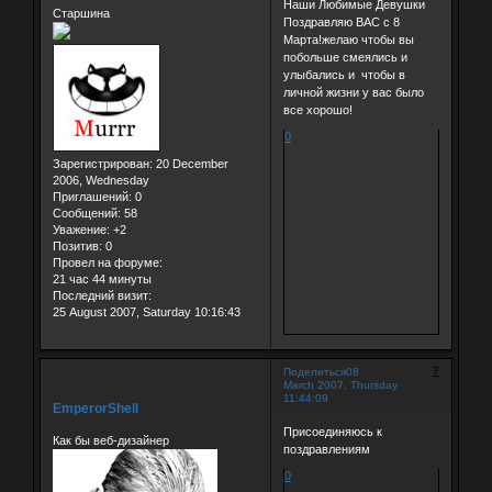
Наши Любимые Девушки
Старшина
Поздравляю ВАС с 8
Марта!желаю чтобы вы
побольше смеялись и
улыбались и чтобы в
личной жизни у вас было
все хорошо!
0
Зарегистрирован
: 20 December
2006, Wednesday
Приглашений:
0
Сообщений:
58
Уважение:
+2
Позитив:
0
Провел на форуме:
21 час 44 минуты
Последний визит:
25 August 2007, Saturday 10:16:43
7
Поделиться
08
March 2007, Thursday
11:44:09
EmperorShell
Присоединяюсь к
Как бы веб-дизайнер
поздравлениям
0