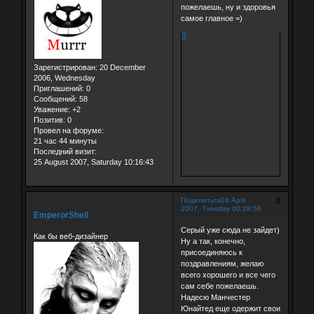
пожелаешь, ну и здоровья
самое главное =)
0
Зарегистрирован
: 20 December
2006, Wednesday
Приглашений:
0
Сообщений:
58
Уважение:
+2
Позитив:
0
Провел на форуме:
21 час 44 минуты
Последний визит:
25 August 2007, Saturday 10:16:43
9
Поделиться
24 April
2007, Tuesday 00:28:56
EmperorShell
Серый уже сюда не зайдет)
Как бы веб-дизайнер
Ну а так, конечно,
присоединяюсь к
поздравлениям, желаю
всего хорошего и все чего
сам себе пожелаешь.
Надесю Манчестер
Юнайтед еще одержит свои