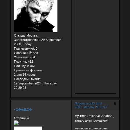
Откуда:
Москва
Зарегистрирован
: 29 September
2006, Friday
Приглашений:
0
Сообщений:
538
Уважение:
+34
Позитив:
+12
Пол:
Мужской
Провел на форуме:
2 дня 16 часов
Последний визит:
19 September 2024, Thursday
22:29:23
8
Поделиться
23 April
2007, Monday 21:51:47
~34volk34~
Ну типа Dolche&Gabanna ,
Старшина
типа с днем рождения!
желаю всего чего сам