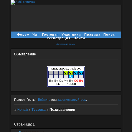
Форум
Чат
Гостевая
Участники
Правила
Поиск
Регистрация
Войти
Активные темы
Объявление
Привет, Гость!
Войдите
или
зарегистрируйтесь
.
»
Копай
»
Тусовка
»
Поздравления
Страница:
1