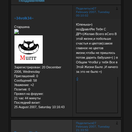
Поздравления
1
Поделиться
27
February 2007, Tuesday
00:10:02
~34volk34~
Юленька=)
Старшина
позДравлЯю Тебя С
ДР!=)Желаю Всего вСего В
этой жизни,и побольше
счастья и цветов(самое
главное не цветов
жизни,чтобы не пришлось
потом дарить бабушке=) ) в
Общем ЧтобЫ у тебя Все в
Этой Жизни Было ,И ничего
Зарегистрирован
: 20 December
за это не было =)
2006, Wednesday
Приглашений:
0
0
Сообщений:
58
Уважение:
+2
Позитив:
0
Провел на форуме:
21 час 44 минуты
Последний визит:
25 August 2007, Saturday 10:16:43
2
Поделиться
27
February 2007, Tuesday
21:33:50