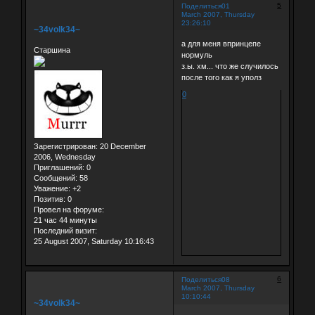
5
Поделиться
01
March 2007, Thursday
23:26:10
~34volk34~
а для меня впринцепе
Старшина
нормуль
з.ы. хм... что же случилось
после того как я уполз
0
Зарегистрирован
: 20 December
2006, Wednesday
Приглашений:
0
Сообщений:
58
Уважение:
+2
Позитив:
0
Провел на форуме:
21 час 44 минуты
Последний визит:
25 August 2007, Saturday 10:16:43
6
Поделиться
08
March 2007, Thursday
10:10:44
~34volk34~