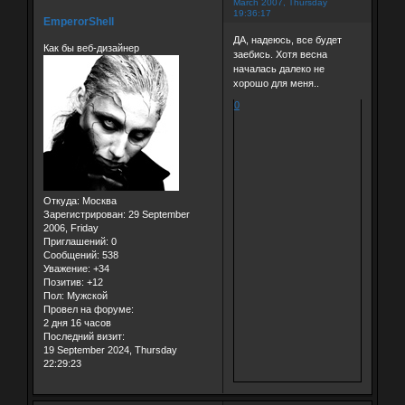
March 2007, Thursday
19:36:17
EmperorShell
ДА, надеюсь, все будет
Как бы веб-дизайнер
заебись. Хотя весна
началась далеко не
хорошо для меня..
0
Откуда:
Москва
Зарегистрирован
: 29 September
2006, Friday
Приглашений:
0
Сообщений:
538
Уважение:
+34
Позитив:
+12
Пол:
Мужской
Провел на форуме:
2 дня 16 часов
Последний визит:
19 September 2024, Thursday
22:29:23