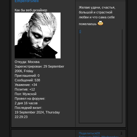
EmperorShell
Желаю удачи, счастья,
Как бы веб-дизайнер
большой и страстной
любви и что сама себе
пожелаешь
0
Откуда:
Москва
Зарегистрирован
: 29 September
2006, Friday
Приглашений:
0
Сообщений:
538
Уважение:
+34
Позитив:
+12
Пол:
Мужской
Провел на форуме:
2 дня 16 часов
Последний визит:
19 September 2024, Thursday
22:29:23
3
Поделиться
28
February 2007, Wednesday