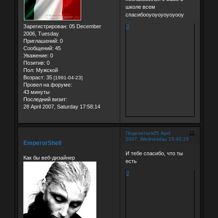
школе всем
спасибооуоуоуоуоуооу
Зарегистрирован
: 05 December
0
2006, Tuesday
Приглашений:
0
Сообщений:
45
Уважение:
0
Позитив:
0
Пол:
Мужской
Возраст:
35
[1991-04-23]
Провел на форуме:
43 минуты
Последний визит:
28 April 2007, Saturday 17:58:14
11
Поделиться
25 April
2007, Wednesday 15:40:16
EmperorShell
И тебе спасибо, что ты
Как бы веб-дизайнер
есть
0