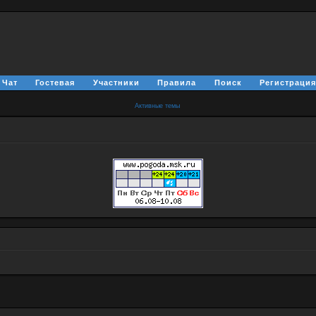
Чат
Гостевая
Участники
Правила
Поиск
Регистраци
Активные темы