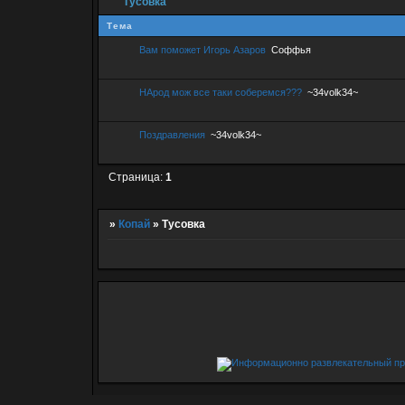
Тусовка
Тема
Вам поможет Игорь Азаров
Соффья
НАрод мож все таки соберемся???
~34volk34~
Поздравления
~34volk34~
Страница:
1
»
Копай
»
Тусовка