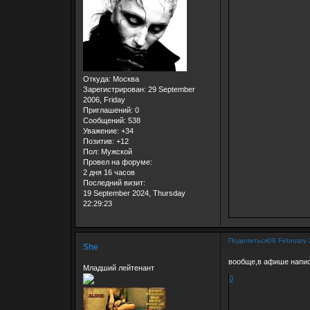
Откуда:
Москва
Зарегистрирован
: 29 September
2006, Friday
Приглашений:
0
Сообщений:
538
Уважение:
+34
Позитив:
+12
Пол:
Мужской
Провел на форуме:
2 дня 16 часов
Последний визит:
19 September 2024, Thursday
22:29:23
Поделиться
06 February 
She
вообще,в афише напис
Младший лейтенант
0