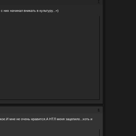
7
с них начинал вникать в культуру...=)
8
акое.И мне не очень нравится.А НТЛ меня зацепило...хоть и