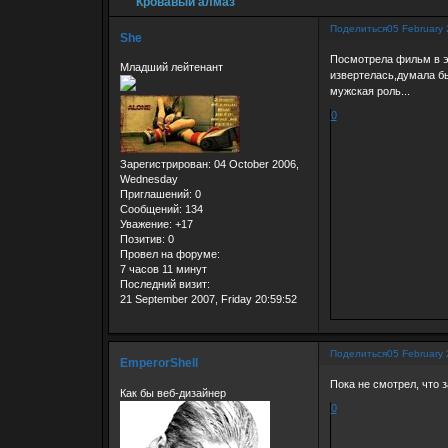
Кровавый алмаз
Поделиться
05 February
She
Посмотрела фильм в эт
Младший лейтенант
извертелась,думала бы
мужская роль...
0
Зарегистрирован
: 04 October 2006,
Wednesday
Приглашений:
0
Сообщений:
134
Уважение:
+17
Позитив:
0
Провел на форуме:
7 часов 11 минут
Последний визит:
21 September 2007, Friday 20:59:52
Поделиться
05 February
EmperorShell
Пока не смотрел, что 
Как бы веб-дизайнер
0