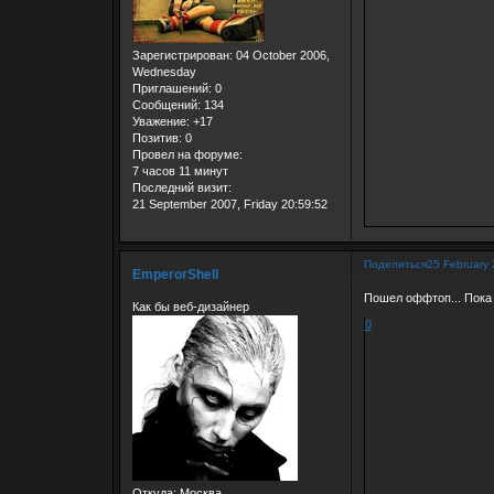
Зарегистрирован
: 04 October 2006,
Wednesday
Приглашений:
0
Сообщений:
134
Уважение:
+17
Позитив:
0
Провел на форуме:
7 часов 11 минут
Последний визит:
21 September 2007, Friday 20:59:52
Поделиться
25 February
EmperorShell
Пошел оффтоп... Пока
Как бы веб-дизайнер
0
Откуда:
Москва