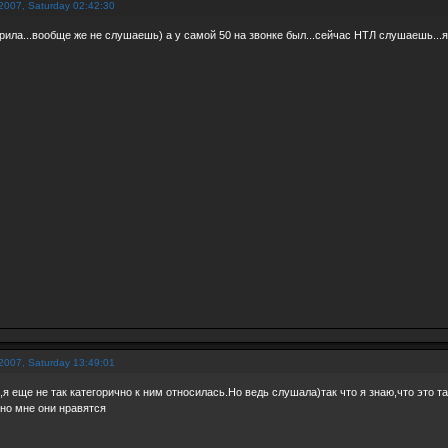
2007, Saturday 02:42:30
рила...вообще же не слушаешь) а у самой 50 на звонке был...сейчас НТЛ слушаешь...я 
2007, Saturday 13:49:01
,я еще не так категорично к ним относилась.Но ведь слушала)так что я знаю,что это т
.но мне они нравятся