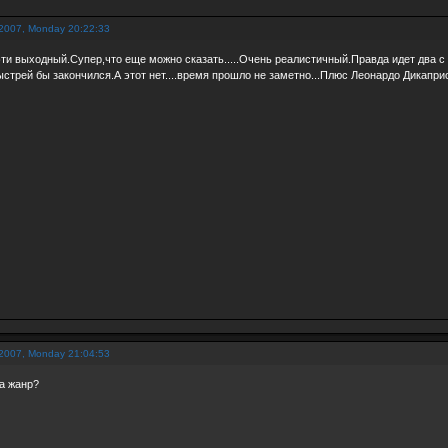
 2007, Monday 20:22:33
и выходный.Супер,что еще можно сказать.....Очень реалистичный.Правда идет два с 
стрей бы закончился.А этот нет....время прошло не заметно...Плюс Леонардо Дикаприо
 2007, Monday 21:04:53
за жанр?