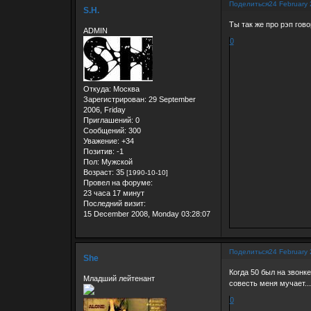
Поделиться
24 February 
S.H.
Ты так же про рэп гово
ADMIN
0
Откуда:
Москва
Зарегистрирован
: 29 September
2006, Friday
Приглашений:
0
Сообщений:
300
Уважение:
+34
Позитив:
-1
Пол:
Мужской
Возраст:
35
[1990-10-10]
Провел на форуме:
23 часа 17 минут
Последний визит:
15 December 2008, Monday 03:28:07
Поделиться
24 February 
She
Когда 50 был на звонке
Младший лейтенант
совесть меня мучает..
0