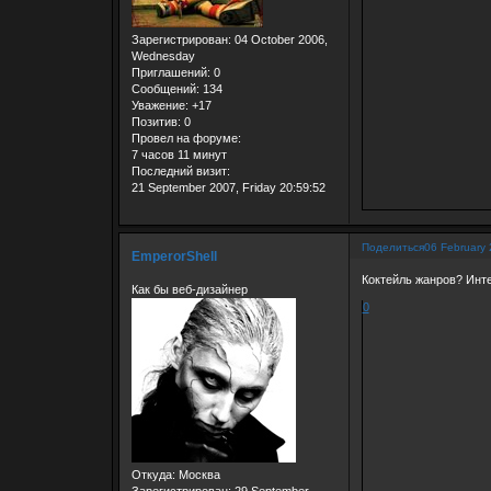
Зарегистрирован
: 04 October 2006,
Wednesday
Приглашений:
0
Сообщений:
134
Уважение:
+17
Позитив:
0
Провел на форуме:
7 часов 11 минут
Последний визит:
21 September 2007, Friday 20:59:52
Поделиться
06 February 
EmperorShell
Коктейль жанров? Инте
Как бы веб-дизайнер
0
Откуда:
Москва
Зарегистрирован
: 29 September