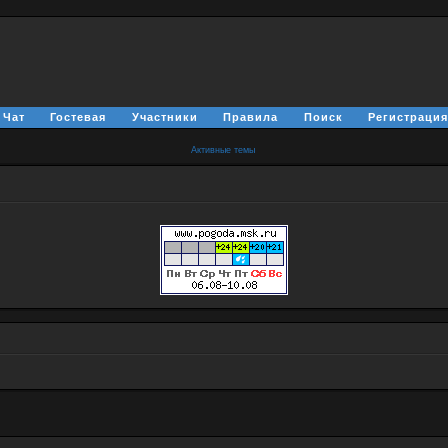
Чат
Гостевая
Участники
Правила
Поиск
Регистраци
Активные темы