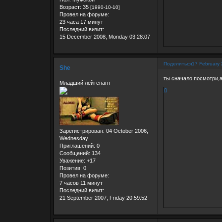
Возраст:
35
[1990-10-10]
Провел на форуме:
23 часа 17 минут
Последний визит:
15 December 2008, Monday 03:28:07
Поделиться
17 February 
She
ты сначало посмотри,а
Младший лейтенант
0
Зарегистрирован
: 04 October 2006,
Wednesday
Приглашений:
0
Сообщений:
134
Уважение:
+17
Позитив:
0
Провел на форуме:
7 часов 11 минут
Последний визит:
21 September 2007, Friday 20:59:52