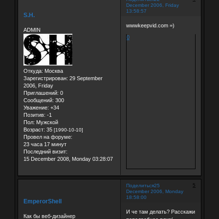
December 2006, Friday
13:58:57
S.H.
wwwkeepvid.com =)
ADMIN
0
Откуда:
Москва
Зарегистрирован
: 29 September
2006, Friday
Приглашений:
0
Сообщений:
300
Уважение:
+34
Позитив:
-1
Пол:
Мужской
Возраст:
35
[1990-10-10]
Провел на форуме:
23 часа 17 минут
Последний визит:
15 December 2008, Monday 03:28:07
5
Поделиться
25
December 2006, Monday
18:58:00
EmperorShell
И че там делать? Расскажи
Как бы веб-дизайнер