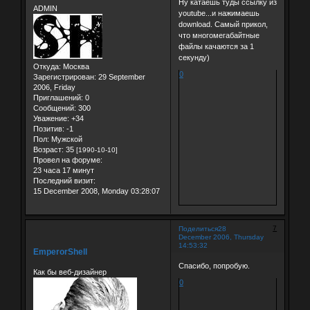
Ну катаешь туды ссылку из
ADMIN
youtube...и нажимаешь
download. Самый прикол,
что многомегабайтные
файлы качаются за 1
секунду)
Откуда:
Москва
0
Зарегистрирован
: 29 September
2006, Friday
Приглашений:
0
Сообщений:
300
Уважение:
+34
Позитив:
-1
Пол:
Мужской
Возраст:
35
[1990-10-10]
Провел на форуме:
23 часа 17 минут
Последний визит:
15 December 2008, Monday 03:28:07
7
Поделиться
28
December 2006, Thursday
14:53:32
EmperorShell
Спасибо, попробую.
Как бы веб-дизайнер
0