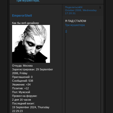
Три мушкетера.
1
Поделиться
04
October 2006, Wednesday
17:20:31
EmperorShell
Я ПАД СТАЛОМ
Как бы веб-дизайнер
Три мушкетера
0
Откуда:
Москва
Зарегистрирован
: 29 September
2006, Friday
Приглашений:
0
Сообщений:
538
Уважение:
+34
Позитив:
+12
Пол:
Мужской
Провел на форуме:
2 дня 16 часов
Последний визит:
19 September 2024, Thursday
22:29:23