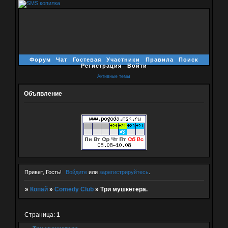
Форум
Чат
Гостевая
Участники
Правила
Поиск
Регистрация
Войти
Активные темы
Объявление
Привет, Гость!
Войдите
или
зарегистрируйтесь
.
»
Копай
»
Comedy Club
»
Три мушкетера.
Страница:
1