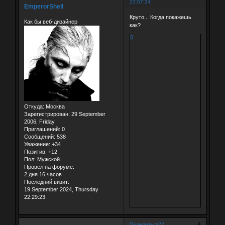
23:57:24
EmperorShell
Круто... Когда покажешь
Как бы веб-дизайнер
как?
0
Откуда:
Москва
Зарегистрирован
: 29 September
2006, Friday
Приглашений:
0
Сообщений:
538
Уважение:
+34
Позитив:
+12
Пол:
Мужской
Провел на форуме:
2 дня 16 часов
Последний визит:
19 September 2024, Thursday
22:29:23
4
Поделиться
22