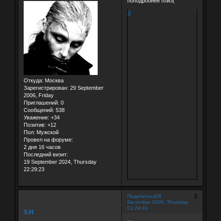
поподробнее плиз(
0
Откуда:
Москва
Зарегистрирован
: 29 September
2006, Friday
Приглашений:
0
Сообщений:
538
Уважение:
+34
Позитив:
+12
Пол:
Мужской
Провел на форуме:
2 дня 16 часов
Последний визит:
19 September 2024, Thursday
22:29:23
6
Поделиться
28
December 2006, Thursday
01:24:41
S.H.