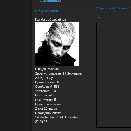
О женщинах
Поделиться
01 October 
EmperorShell
тут
Как бы веб-дизайнер
0
Откуда:
Москва
Зарегистрирован
: 29 September
2006, Friday
Приглашений:
0
Сообщений:
538
Уважение:
+34
Позитив:
+12
Пол:
Мужской
Провел на форуме:
2 дня 16 часов
Последний визит:
19 September 2024, Thursday
22:29:23