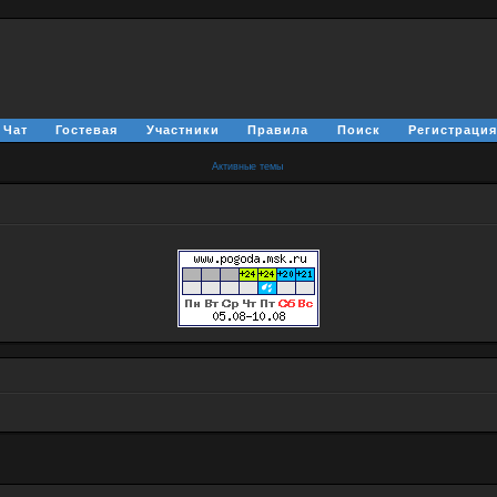
Чат
Гостевая
Участники
Правила
Поиск
Регистраци
Активные темы