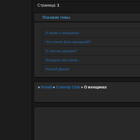
Страница:
1
Похожие темы
И вновь о женщинах!
Что значит быть женщиной?
О чем мы думаем?
Анекдоты про орков...
Ночной Диалог
»
Копай
»
Comedy Club
»
О женщинах