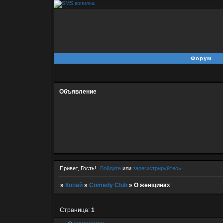
Форум
Объявление
Привет, Гость!
Войдите
или
зарегистрируйтесь
.
»
Копай
»
Comedy Club
»
О женщинах
Страница:
1