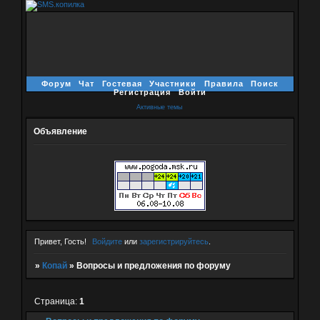
Форум
Чат
Гостевая
Участники
Правила
Поиск
Регистрация
Войти
Активные темы
Объявление
Привет, Гость!
Войдите
или
зарегистрируйтесь
.
»
Копай
»
Вопросы и предложения по форуму
Страница:
1