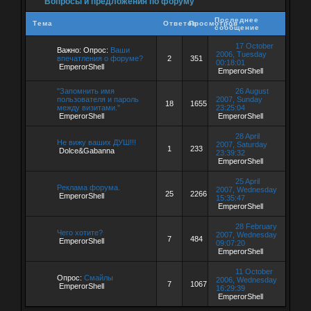
Вопросы и предложения по форуму
Последнее
Тема
Ответов
Просмотров
сообщение
17 October
Важно:
Опрос:
Ваши
2006, Tuesday
впечатления о форуме?
2
351
00:18:01
EmperorShell
EmperorShell
"Запомнить имя
26 August
пользователя и пароль
2007, Sunday
18
1655
между визитами."
23:25:04
EmperorShell
EmperorShell
28 April
Не вижу ваших ДУШ!!!
2007, Saturday
1
233
Dolce&Gabanna
23:39:32
EmperorShell
25 April
Реклама форума.
2007, Wednesday
25
2266
EmperorShell
15:35:47
EmperorShell
28 February
Чего хотите?
2007, Wednesday
7
484
EmperorShell
09:07:20
EmperorShell
11 October
Опрос:
Смайлы
2006, Wednesday
7
1067
EmperorShell
16:29:39
EmperorShell