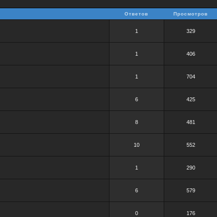
Ответов
Просмотров
1
329
1
406
1
704
6
425
8
481
10
552
1
290
6
579
0
176