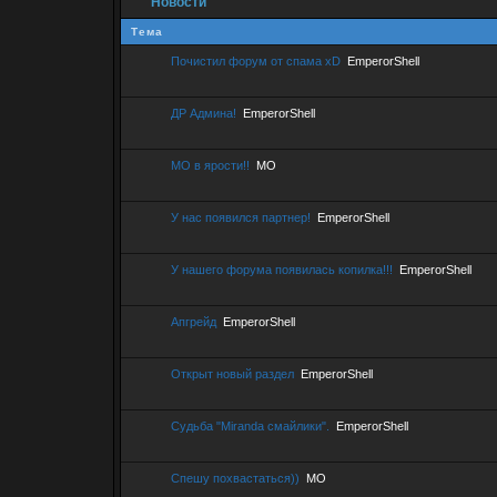
Новости
Тема
Почистил форум от спама xD
EmperorShell
ДР Админа!
EmperorShell
МО в ярости!!
МО
У нас появился партнер!
EmperorShell
У нашего форума появилась копилка!!!
EmperorShell
Апгрейд
EmperorShell
Открыт новый раздел
EmperorShell
Судьба "Miranda смайлики".
EmperorShell
Спешу похвастаться))
МО