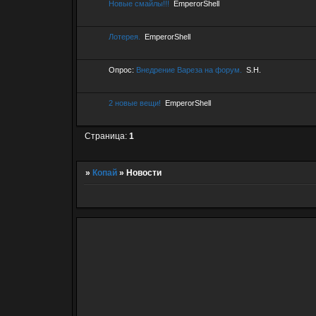
Новые смайлы!!!
EmperorShell
Лотерея.
EmperorShell
Опрос:
Внедрение Вареза на форум.
S.H.
2 новые вещи!
EmperorShell
Страница:
1
»
Копай
»
Новости