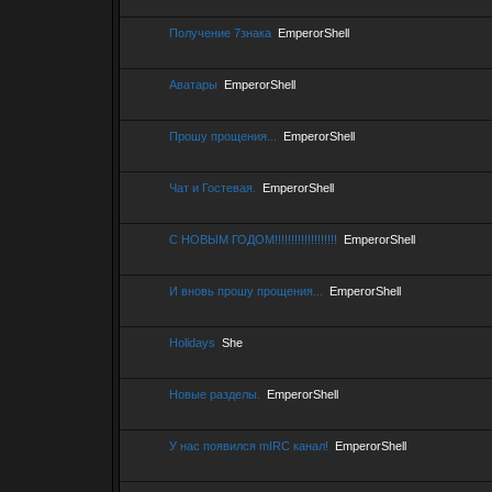
Получение 7знака
EmperorShell
Аватары
EmperorShell
Прошу прощения...
EmperorShell
Чат и Гостевая.
EmperorShell
C НОВЫМ ГОДОМ!!!!!!!!!!!!!!!!!!!
EmperorShell
И вновь прошу прощения...
EmperorShell
Holidays
She
Новые разделы.
EmperorShell
У нас появился mIRC канал!
EmperorShell